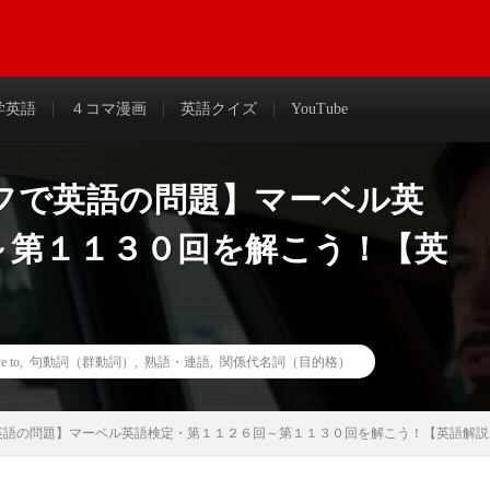
わかりやすく解説＆まとめ
学英語
４コマ漫画
英語クイズ
YouTube
フで英語の問題】マーベル英
～第１１３０回を解こう！【英
 to
,
句動詞（群動詞）
,
熟語・連語
,
関係代名詞（目的格）
英語の問題】マーベル英語検定・第１１２６回～第１１３０回を解こう！【英語解説