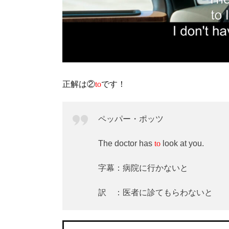
正解は②
to
です！
ペッパー・ポッツ
The doctor has
to
look at you.
字幕：病院に行かないと
訳 ：医者に診てもらわないと