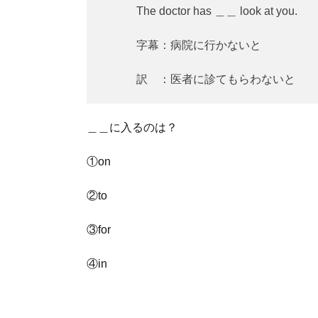
The doctor has ＿＿ look at you.
字幕：病院に行かないと
訳 ：医者に診てもらわないと
＿＿に入るのは？
①on
②to
③for
④in