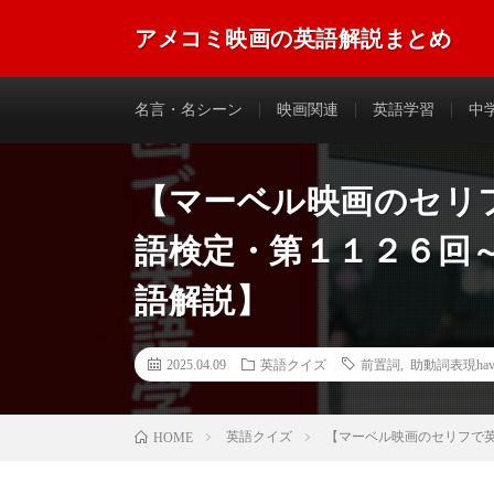
アメコミ映画の英語解説まとめ
アメコミ映画に登場する英語のフレーズやセリフなどを
名言・名シーン
映画関連
英語学習
中
【マーベル映画のセリ
語検定・第１１２６回
語解説】
2025.04.09
英語クイズ
前置詞
,
助動詞表現have
英語クイズ
【マーベル映画のセリフで
HOME