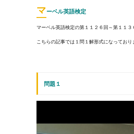
マ
ーベル英語検定
マーベル英語検定の第１１２６回～第１１３
こちらの記事では１問１解形式になっており
問題１