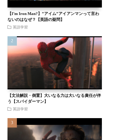
【I’m Iron Man?】”アイム”アイアンマンって言わ
ないのはなぜ？【英語の疑問】
英語学習
【文法解説・倒置】大いなる力は大いなる責任が伴
う【スパイダーマン】
英語学習