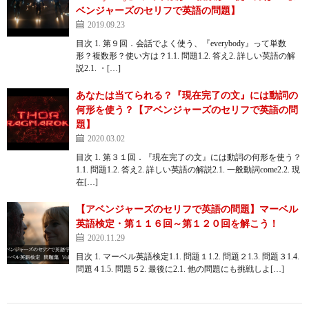
ベンジャーズのセリフで英語の問題】
2019.09.23
目次 1. 第９回．会話でよく使う、『everybody』って単数
形？複数形？使い方は？1.1. 問題1.2. 答え2. 詳しい英語の解
説2.1. ・[…]
あなたは当てられる？『現在完了の文』には動詞の
何形を使う？【アベンジャーズのセリフで英語の問
題】
2020.03.02
目次 1. 第３１回．『現在完了の文』には動詞の何形を使う？
1.1. 問題1.2. 答え2. 詳しい英語の解説2.1. 一般動詞come2.2. 現
在[…]
【アベンジャーズのセリフで英語の問題】マーベル
英語検定・第１１６回～第１２０回を解こう！
2020.11.29
目次 1. マーベル英語検定1.1. 問題１1.2. 問題２1.3. 問題３1.4.
問題４1.5. 問題５2. 最後に2.1. 他の問題にも挑戦しよ[…]