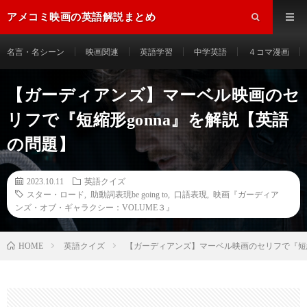
アメコミ映画の英語解説まとめ
名言・名シーン
映画関連
英語学習
中学英語
４コマ漫画
【ガーディアンズ】マーベル映画のセ
リフで『短縮形gonna』を解説【英語
の問題】
2023.10.11
英語クイズ
スター・ロード
,
助動詞表現be going to
,
口語表現
,
映画『ガーディア
ンズ・オブ・ギャラクシー：VOLUME３』
HOME
英語クイズ
【ガーディアンズ】マーベル映画のセリフで『短縮