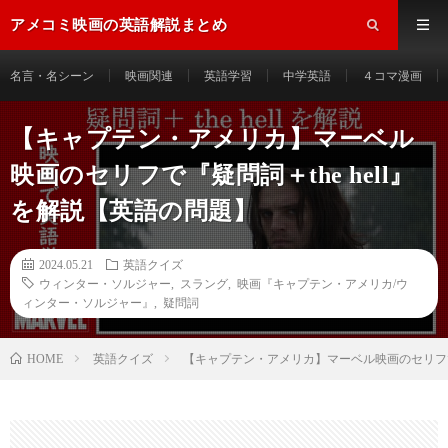
アメコミ映画の英語解説まとめ
名言・名シーン
映画関連
英語学習
中学英語
４コマ漫画
【キャプテン・アメリカ】マーベル
映画のセリフで『疑問詞＋the hell』
を解説【英語の問題】
2024.05.21
英語クイズ
ウィンター・ソルジャー
,
スラング
,
映画『キャプテン・アメリカ/ウ
ィンター・ソルジャー』
,
疑問詞
HOME
英語クイズ
【キャプテン・アメリカ】マーベル映画のセリフで『