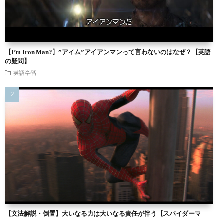
【I’m Iron Man?】”アイム”アイアンマンって言わないのはなぜ？【英語
の疑問】
英語学習
【文法解説・倒置】大いなる力は大いなる責任が伴う【スパイダーマ