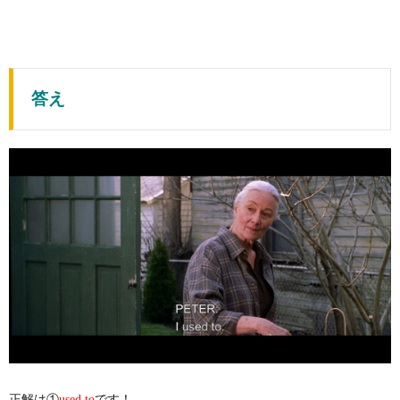
答え
正解は①
です！
used to