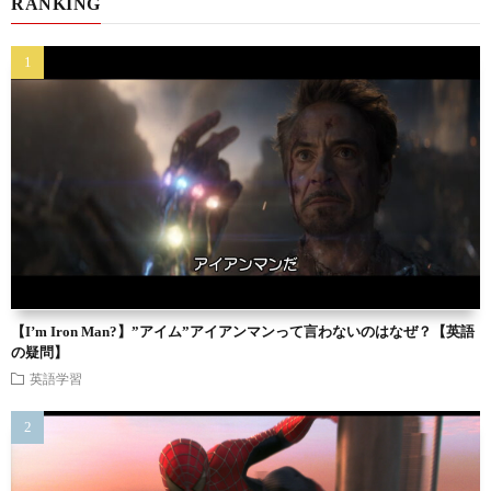
RANKING
【I’m Iron Man?】”アイム”アイアンマンって言わないのはなぜ？【英語
の疑問】
英語学習