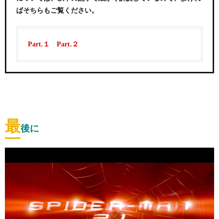
ばそちらもご覧ください。
Part.１
Part.２
最
後に