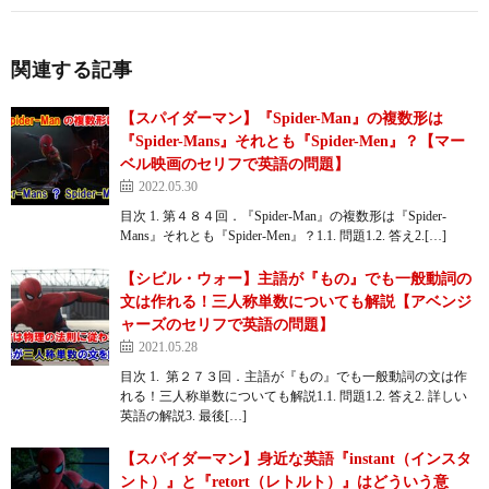
関連する記事
【スパイダーマン】『Spider-Man』の複数形は
『Spider-Mans』それとも『Spider-Men』？【マー
ベル映画のセリフで英語の問題】
2022.05.30
目次 1. 第４８４回．『Spider-Man』の複数形は『Spider-
Mans』それとも『Spider-Men』？1.1. 問題1.2. 答え2.[…]
【シビル・ウォー】主語が『もの』でも一般動詞の
文は作れる！三人称単数についても解説【アベンジ
ャーズのセリフで英語の問題】
2021.05.28
目次 1. 第２７３回．主語が『もの』でも一般動詞の文は作
れる！三人称単数についても解説1.1. 問題1.2. 答え2. 詳しい
英語の解説3. 最後[…]
【スパイダーマン】身近な英語『instant（インスタ
ント）』と『retort（レトルト）』はどういう意