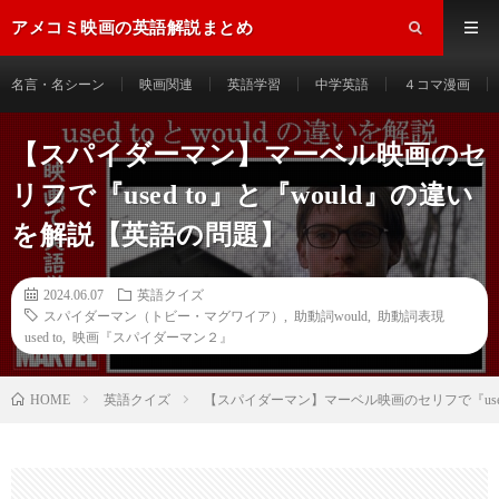
アメコミ映画の英語解説まとめ
名言・名シーン
映画関連
英語学習
中学英語
４コマ漫画
【スパイダーマン】マーベル映画のセ
リフで『used to』と『would』の違い
を解説【英語の問題】
2024.06.07
英語クイズ
スパイダーマン（トビー・マグワイア）
,
助動詞would
,
助動詞表現
used to
,
映画『スパイダーマン２』
HOME
英語クイズ
【スパイダーマン】マーベル映画のセリフで『used