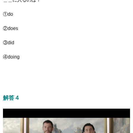
①do
②does
③did
④doing
解答４