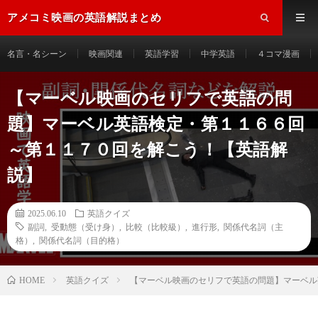
アメコミ映画の英語解説まとめ
名言・名シーン
映画関連
英語学習
中学英語
４コマ漫画
【マーベル映画のセリフで英語の問
題】マーベル英語検定・第１１６６回
～第１１７０回を解こう！【英語解
説】
2025.06.10
英語クイズ
副詞
,
受動態（受け身）
,
比較（比較級）
,
進行形
,
関係代名詞（主
格）
,
関係代名詞（目的格）
HOME
英語クイズ
【マーベル映画のセリフで英語の問題】マーベル