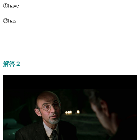
①have
②has
解答２