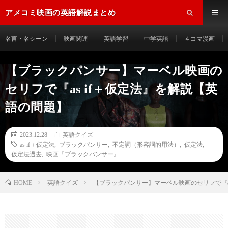
アメコミ映画の英語解説まとめ
名言・名シーン
映画関連
英語学習
中学英語
４コマ漫画
【ブラックパンサー】マーベル映画の
セリフで『as if＋仮定法』を解説【英
語の問題】
2023.12.28
英語クイズ
as if＋仮定法
,
ブラックパンサー
,
不定詞（形容詞的用法）
,
仮定法
,
仮定法過去
,
映画『ブラックパンサー』
HOME
英語クイズ
【ブラックパンサー】マーベル映画のセリフで『a