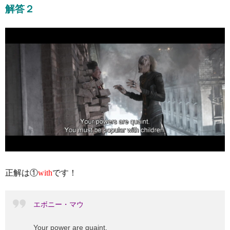
解答２
正解は①
with
です！
エボニー・マウ
Your power are quaint.