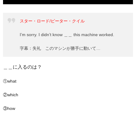
スター・ロード/ピーター・クイル
I’m sorry. I didn’t know ＿＿ this machine worked.
字幕：失礼 このマシンが勝手に動いて…
＿＿に入るのは？
①what
②which
③how