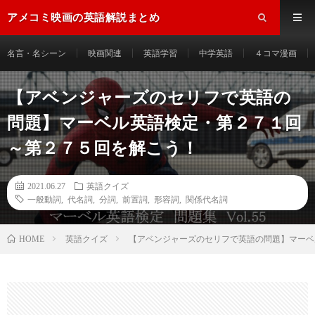
アメコミ映画の英語解説まとめ
名言・名シーン
映画関連
英語学習
中学英語
４コマ漫画
【アベンジャーズのセリフで英語の
問題】マーベル英語検定・第２７１回
～第２７５回を解こう！
2021.06.27
英語クイズ
一般動詞
,
代名詞
,
分詞
,
前置詞
,
形容詞
,
関係代名詞
HOME
英語クイズ
【アベンジャーズのセリフで英語の問題】マーベ