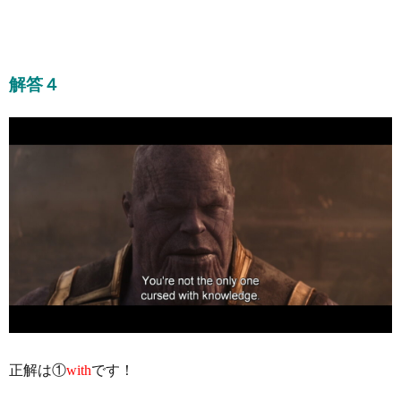
解答４
正解は①
with
です！