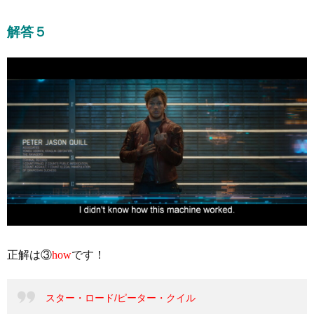
解答５
正解は③
how
です！
スター・ロード/ピーター・クイル