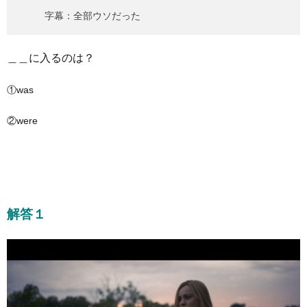
字幕：全部ウソだった
＿＿に入るのは？
①was
②were
解答１