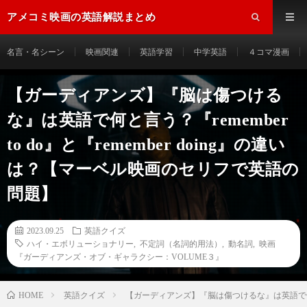
アメコミ映画の英語解説まとめ
名言・名シーン
映画関連
英語学習
中学英語
４コマ漫画
【ガーディアンズ】『脳は傷つける
な』は英語で何と言う？『remember
to do』と『remember doing』の違い
は？【マーベル映画のセリフで英語の
問題】
2023.09.25
英語クイズ
ハイ・エボリューショナリー
,
不定詞（名詞的用法）
,
動名詞
,
映画
『ガーディアンズ・オブ・ギャラクシー：VOLUME３』
HOME
英語クイズ
【ガーディアンズ】『脳は傷つけるな』は英語で何と言う？