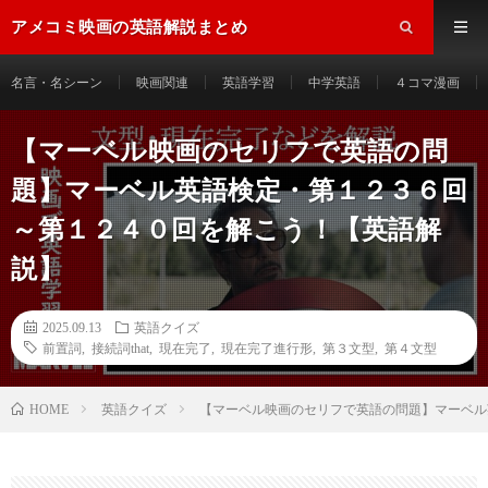
アメコミ映画の英語解説まとめ
名言・名シーン
映画関連
英語学習
中学英語
４コマ漫画
【マーベル映画のセリフで英語の問
題】マーベル英語検定・第１２３６回
～第１２４０回を解こう！【英語解
説】
2025.09.13
英語クイズ
前置詞
,
接続詞that
,
現在完了
,
現在完了進行形
,
第３文型
,
第４文型
HOME
英語クイズ
【マーベル映画のセリフで英語の問題】マーベル