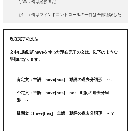
字幕：俺は経験者だ
訳 ：俺はマインドコントロールの一件は全部経験した
現在完了の文法
文中に助動詞haveを使った現在完了の文は、以下のような
語順になります。
肯定文：主語 have[has] 動詞の過去分詞形 ～ .
否定文：主語 have[has] not 動詞の過去分詞
形 ～ .
疑問文：have[has] 主語 動詞の過去分詞形 ～ ?