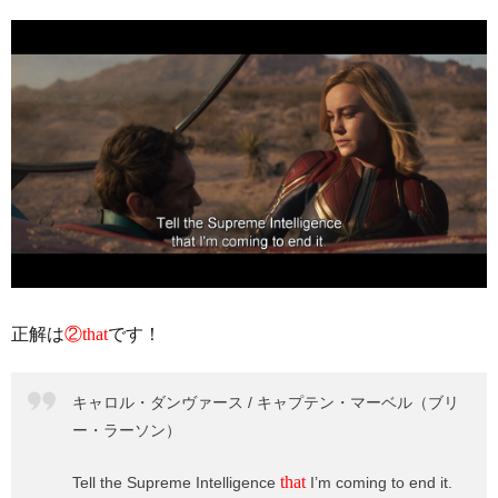
正解は
②that
です！
キャロル・ダンヴァース / キャプテン・マーベル（ブリ
ー・ラーソン）
that
Tell the Supreme Intelligence
I’m coming to end it.