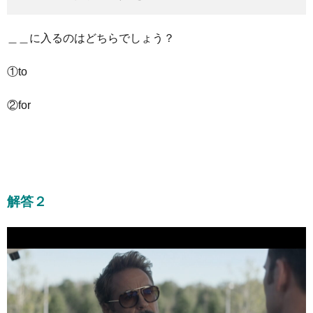
＿＿に入るのはどちらでしょう？
①to
②for
解答２