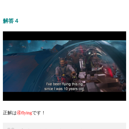
解答４
正解は
④flying
です！