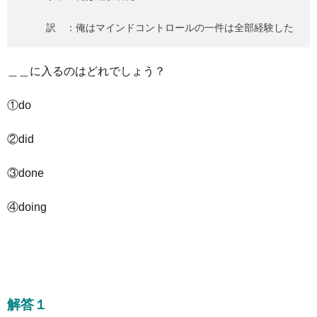
訳 ：俺はマインドコントロールの一件は全部経験した
＿＿に入るのはどれでしょう？
①do
②did
③done
④doing
解答１