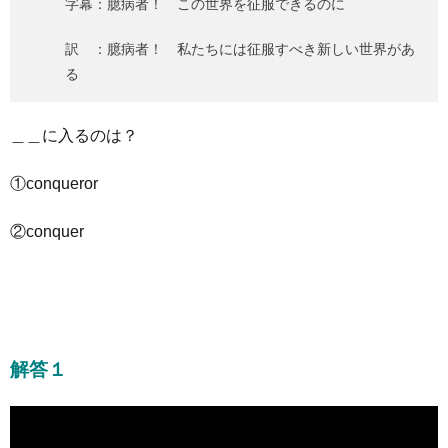
字幕：臆病者！ この世界を征服できるのに
訳 ：臆病者！ 私たちには征服すべき新しい世界があ
る
＿＿に入るのは？
①conqueror
②conquer
解答１