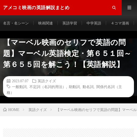
アメコミ映画の英語解説まとめ
名言・名シーン
映画関連
英語学習
中学英語
４コマ漫画
【マーベル映画のセリフで英語の問
題】マーベル英語検定・第６５１回～
第６５５回を解こう！【英語解説】
2023.07.07
英語クイズ
一般動詞
,
不定詞（名詞的用法）
,
助動詞
,
動名詞
,
関係代名詞（主
格）
HOME
英語クイズ
【マーベル映画のセリフで英語の問題】マーベル