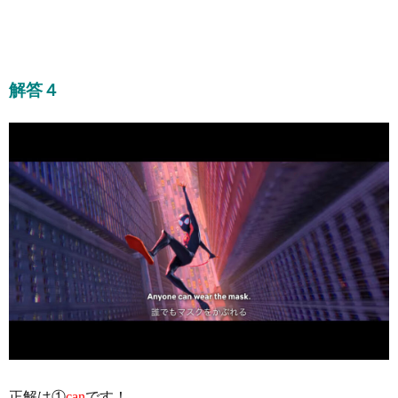
解答４
正解は①
can
です！