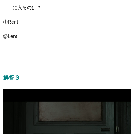
＿＿に入るのは？
①Rent
②Lent
解答３