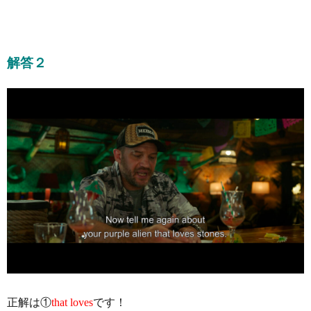
解答２
正解は①
that loves
です！